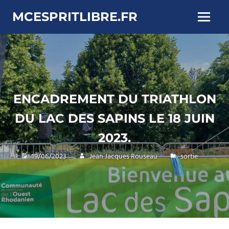
Skip
MCESPRITLIBRE.FR
to
Menu
content
ENCADREMENT DU TRIATHLON
DU LAC DES SAPINS LE 18 JUIN
2023.
19/06/2023
Jean Jacques Rouseau
sortie