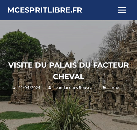
Skip
MCESPRITLIBRE.FR
to
Menu
content
VISITE DU PALAIS DU FACTEUR
CHEVAL
22/04/2024
Jean Jacques Rouseau
sortie