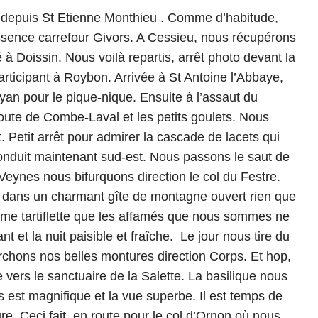
ue depuis St Etienne Monthieu . Comme d’habitude,
 essence carrefour Givors. A Cessieu, nous récupérons
 à Doissin. Nous voilà repartis, arrêt photo devant la
participant à Roybon. Arrivée à St Antoine l’Abbaye,
oyan pour le pique-nique. Ensuite à l’assaut du
oute de Combe-Laval et les petits goulets. Nous
t. Petit arrêt pour admirer la cascade de lacets qui
onduit maintenant sud-est. Nous passons le saut de
Veynes nous bifurquons direction le col du Festre.
 dans un charmant gîte de montagne ouvert rien que
me tartiflette que les affamés que nous sommes ne
t et la nuit paisible et fraîche. Le jour nous tire du
urchons nos belles montures direction Corps. Et hop,
vers le sanctuaire de la Salette. La basilique nous
 est magnifique et la vue superbe. Il est temps de
re. Ceci fait, en route pour le col d’Ornon où nous