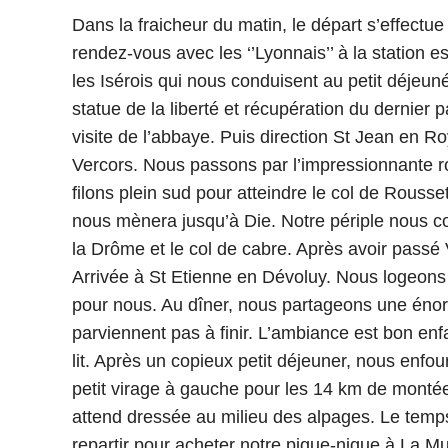
Dans la fraicheur du matin, le départ s’effect
rendez-vous avec les ‘’Lyonnais’’ à la station
les Isérois qui nous conduisent au petit déjeuné
statue de la liberté et récupération du dernier 
visite de l’abbaye. Puis direction St Jean en R
Vercors. Nous passons par l’impressionnante r
filons plein sud pour atteindre le col de Rousse
nous mènera jusqu’à Die. Notre périple nous c
la Drôme et le col de cabre. Après avoir passé 
Arrivée à St Etienne en Dévoluy. Nous logeons
pour nous. Au dîner, nous partageons une énor
parviennent pas à finir. L’ambiance est bon enfan
lit. Après un copieux petit déjeuner, nous enfo
petit virage à gauche pour les 14 km de montée 
attend dressée au milieu des alpages. Le temps
repartir pour acheter notre pique-nique à La Mu