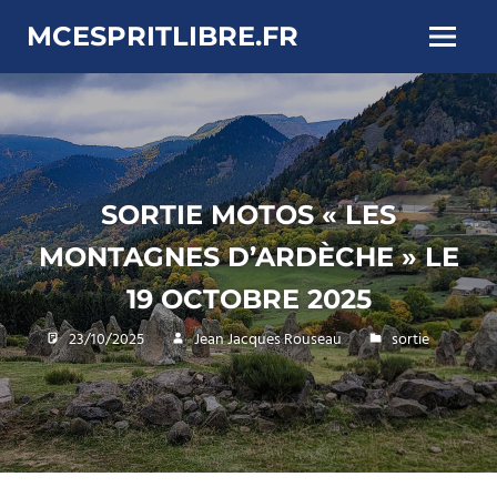
Skip
MCESPRITLIBRE.FR
to
Menu
content
SORTIE MOTOS « LES
MONTAGNES D’ARDÈCHE » LE
19 OCTOBRE 2025
23/10/2025
Jean Jacques Rouseau
sortie