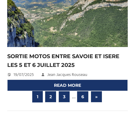
SORTIE MOTOS ENTRE SAVOIE ET ISERE
LES 5 ET 6 JUILLET 2025
19/07/2025
Jean Jacques Rouseau
READ MORE
Pagination
…
Next
1
2
3
6
»
Posts
des
publications