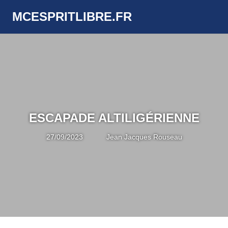
Skip
MCESPRITLIBRE.FR
to
Menu
content
ESCAPADE ALTILIGÉRIENNE
27/09/2023
Jean Jacques Rouseau